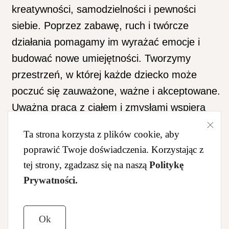
kreatywności, samodzielności i pewności
siebie. Poprzez zabawę, ruch i twórcze
działania pomagamy im wyrażać emocje i
budować nowe umiejętności. Tworzymy
przestrzeń, w której każde dziecko może
poczuć się zauważone, ważne i akceptowane.
Uważna praca z ciałem i zmysłami wspiera
koncentrację i poczucie bezpieczeństwa.
Ta strona korzysta z plików cookie, aby
To miejsce, w którym najmłodsi mogą uczyć
poprawić Twoje doświadczenia. Korzystając z
się, odkrywać i czerpać radość z bycia sobą.
tej strony, zgadzasz się na naszą
Politykę
W Rev Elka towarzyszymy dzieciom w ich
Prywatności.
harmonijnym rozwoju każdego dnia.
Ok
Zobacz, jak wspieramy rozwój dziecka