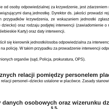
ie od osoby odpowiedzialnej za krzywdzenie, jest zdarzeniem
owiązującymi daną jednostkę. Dyrektor ds. jakości prowadzi re
ch przypadków krzywdzenia, ze wskazaniem jednostki zgłasz
e dziecko) oraz rodzaju podjętej interwencji (zawiadomienie o
ebieskie Karty) oraz daty interwencji.
cił się kierownik jednostki/osoba odpowiedzialna za interwen
 na policję. W takim przypadku za prowadzenie interwencji odp
nionych organów (sąd, Policja, prokuratura, OPS).
znych relacji pomiędzy personelem pla
 relacji personel–dziecko ustalone w placówce. Zasady stanow
 danych osobowych oraz wizerunku dz
§ 5.