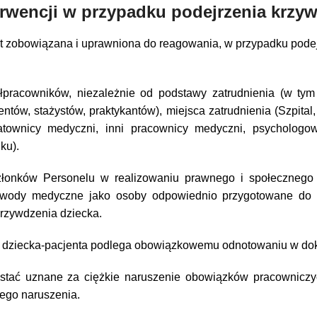
erwencji w przypadku podejrzenia krzyw
 zobowiązana i uprawniona do reagowania, w przypadku podejr
łpracowników, niezależnie od podstawy zatrudnienia (w t
ntów, stażystów, praktykantów), miejsca zatrudnienia (Szpital, 
 ratownicy medyczni, inni pracownicy medyczni, psychologowi
ku).
złonków Personelu w realizowaniu prawnego i społecznego
awody medyczne jako osoby odpowiednio przygotowane do 
krzywdzenia dziecka.
 u dziecka-pacjenta podlega obowiązkowemu odnotowaniu w do
tać uznane za ciężkie naruszenie obowiązków pracowniczych
ego naruszenia.