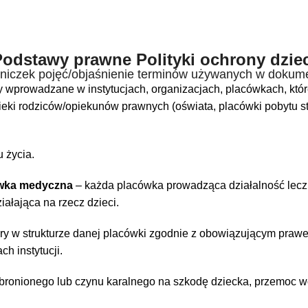
Podstawy prawne Polityki ochrony dziec
niczek pojęć/objaśnienie terminów używanych w dokum
 wprowadzane w instytucjach, organizacjach, placówkach, które
pieki rodziców/opiekunów prawnych (oświata, placówki pobytu st
 życia.
ówka medyczna
– każda placówka prowadząca działalność leczn
ałająca na rzecz dzieci.
óry w strukturze danej placówki zgodnie z obowiązującym praw
h instytucji.
bronionego lub czynu karalnego na szkodę dziecka, przemoc w