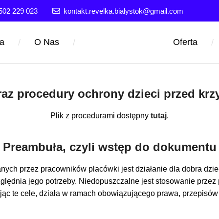
502 229 023
kontakt.revelka.bialystok@gmail.com
a
O Nas
Oferta
/
/
/
oraz procedury ochrony dzieci przed kr
Plik z procedurami dostępny
tutaj
.
Preambuła, czyli wstęp do dokumentu
ch przez pracowników placówki jest działanie dla dobra dziec
zględnia jego potrzeby. Niedopuszczalne jest stosowanie prz
izując te cele, działa w ramach obowiązującego prawa, przepis