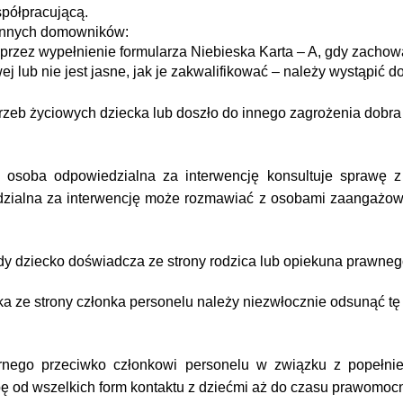
spółpracującą.
 innych domowników:
poprzez wypełnienie formularza Niebieska Karta – A, gdy zac
 lub nie jest jasne, jak je zakwalifikować – należy wystąpić d
rzeb życiowych dziecka lub doszło do innego zagrożenia dobra
h osoba odpowiedzialna za interwencję konsultuje sprawę 
dzialna za interwencję może rozmawiać z osobami zaangażow
ywdy dziecko doświadcza ze strony rodzica lub opiekuna prawne
a ze strony członka personelu należy niezwłocznie odsunąć tę 
nego przeciwko członkowi personelu w związku z popełnie
ę od wszelkich form kontaktu z dziećmi aż do czasu prawomo