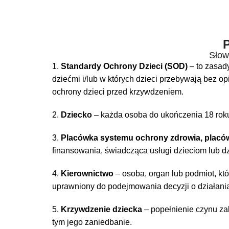
Słow
1.
Standardy Ochrony Dzieci (SOD)
– to zasady
dziećmi i/lub w których dzieci przebywają bez o
ochrony dzieci przed krzywdzeniem.
2.
Dziecko
– każda osoba do ukończenia 18 roku
3.
Placówka systemu ochrony zdrowia, plac
finansowania, świadcząca usługi dzieciom lub dzi
4.
Kierownictwo
– osoba, organ lub podmiot, kt
uprawniony do podejmowania decyzji o działaniac
5.
Krzywdzenie dziecka
– popełnienie czynu za
tym jego zaniedbanie.