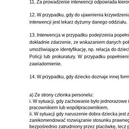
11. Za prowadzenie interwencji odpowiada kierow
12. W przypadku, gdy do ujawnienia krzywdzeni
interwencji jest lekarz dyżurny danego oddziału.
13. Interwencja w przypadku podejrzenia popeł
dokładnie zdarzenie, ze wskazaniem danych pokr
umożliwiające identyfikację, np. relacja do dzie
Policji lub prokuratury. W przypadku popełnie
zawiadomienie.
14. W przypadku, gdy dziecko doznaje innej for
a) Ze strony członka personelu:
i. W sytuacji, gdy zachowanie było jednorazowe
pracownikiem lub współpracownikiem,
ii. W sytuacji gdy naruszenie dobra dziecka jes
zarekomendować rozwiązanie stosunku prawnego z 
bezpośrednio zatrudniony przez placówkę, lecz 