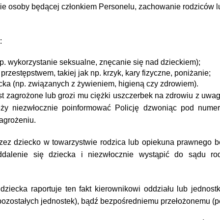
e osoby będącej członkiem Personelu, zachowanie rodziców l
:
. wykorzystanie seksualne, znęcanie się nad dzieckiem);
rzestępstwem, takiej jak np. krzyk, kary fizyczne, poniżanie;
cka (np. związanych z żywieniem, higieną czy zdrowiem).
est zagrożone lub grozi mu ciężki uszczerbek na zdrowiu z u
eży niezwłocznie poinformować Policję dzwoniąc pod nume
zagrożeniu.
zez dziecko w towarzystwie rodzica lub opiekuna prawnego b
oddalenie się dziecka i niezwłocznie wystąpić do sądu r
ecka raportuje ten fakt kierownikowi oddziału lub jednostki,
 pozostałych jednostek), bądź bezpośredniemu przełożonemu (p