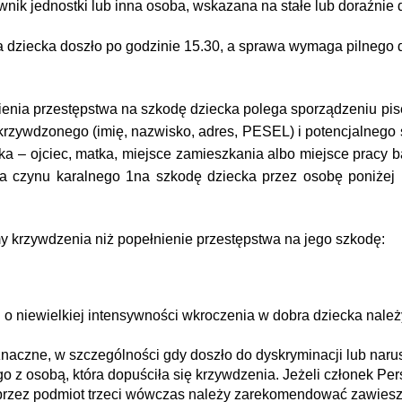
nik jednostki lub inna osoba, wskazana na stałe lub doraźnie 
a dziecka doszło po godzinie 15.30, a sprawa wymaga pilnego
nienia przestępstwa na szkodę dziecka polega sporządzeniu pi
zywdzonego (imię, nazwisko, adres, PESEL) i potencjalnego s
cka – ojciec, matka, miejsce zamieszkania albo miejsce pracy b
nia czynu karalnego 1na szkodę dziecka przez osobę poniżej
my krzywdzenia niż popełnienie przestępstwa na jego szkodę:
 i o niewielkiej intensywności wkroczenia w dobra dziecka nal
t znaczne, w szczególności gdy doszło do dyskryminacji lub nar
osobą, która dopuściła się krzywdzenia. Jeżeli członek Person
przez podmiot trzeci wówczas należy zarekomendować zawiesze