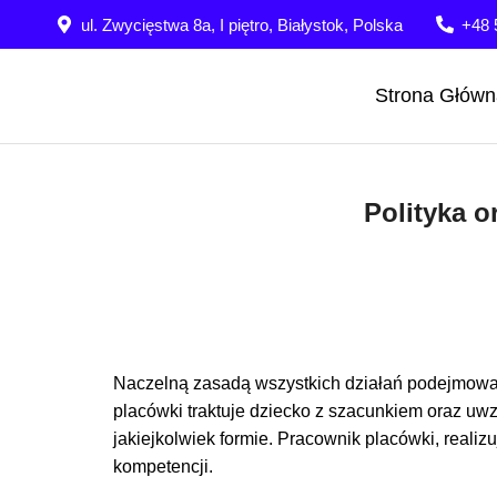
ul. Zwycięstwa 8a, I piętro, Białystok, Polska
+48 
Strona Główn
Polityka 
Naczelną zasadą wszystkich działań podejmowany
placówki traktuje dziecko z szacunkiem oraz uw
jakiejkolwiek formie. Pracownik placówki, real
kompetencji.