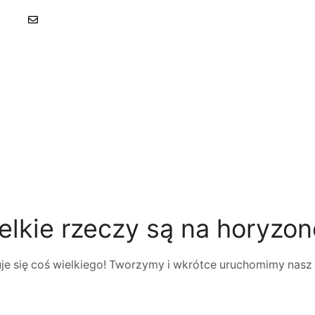
023
kontakt.revelka.bialystok@gmail.com
elkie rzeczy są na horyzon
je się coś wielkiego! Tworzymy i wkrótce uruchomimy nasz 