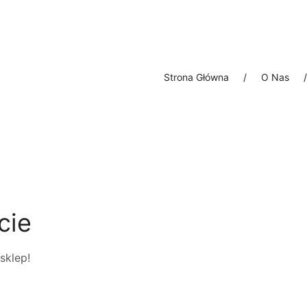
Strona Główna
/
O Nas
/
cie
sklep!