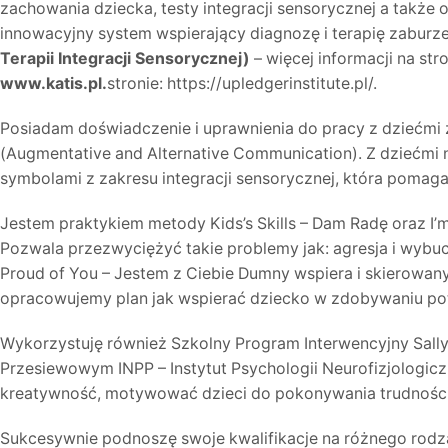
zachowania dziecka, testy integracji sensorycznej a także 
innowacyjny system wspierający diagnozę i terapię zaburze
Terapii Integracji Sensorycznej)
– więcej informacji na str
www.katis.pl.
stronie: https://upledgerinstitute.pl/.
Posiadam doświadczenie i uprawnienia do pracy z dziećmi 
(Augmentative and Alternative Communication). Z dziećmi 
symbolami z zakresu integracji sensorycznej, która pomaga 
Jestem praktykiem metody Kids’s Skills – Dam Radę oraz I’
Pozwala przezwyciężyć takie problemy jak: agresja i wybuc
Proud of You – Jestem z Ciebie Dumny wspiera i skierowany
opracowujemy plan jak wspierać dziecko w zdobywaniu potr
Wykorzystuję również Szkolny Program Interwencyjny Sall
Przesiewowym INPP – Instytut Psychologii Neurofizjologic
kreatywność, motywować dzieci do pokonywania trudności i 
Sukcesywnie podnoszę swoje kwalifikacje na różnego rodza