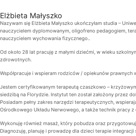
Elżbieta Małyszko
Nazywam się Elżbieta Małyszko ukończyłam studia – Uniwer
nauczycielem dyplomowanym, oligofreno pedagogiem, terape
nauczycielem wychowania fizycznego..
Od około 28 lat pracuję z małymi dziećmi, w wieku szkoln
zdrowotnych.
Współpracuje i wspieram rodziców / opiekunów prawnych w 
Jestem certyfikowanym terapeutą czaszkowo – krzyżowym – Up
siedzibą na Florydzie. Instytut ten został założony przez
Posiadam pełny zakres narzędzi terapeutycznych, wspieraj
Ośrodkowego Układu Nerwowego, a także technik pracy z 
Wykonuję również masaż, który pobudza oraz przygotowuje
Diagnozuję, planuję i prowadzę dla dzieci terapie integra