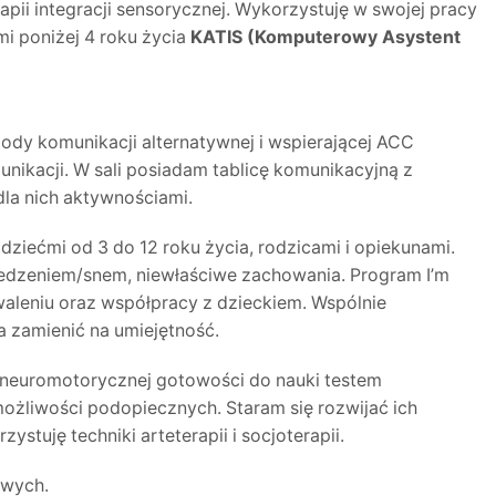
pii integracji sensorycznej. Wykorzystuję w swojej pracy
mi poniżej 4 roku życia
KATIS (Komputerowy Asystent
ody komunikacji alternatywnej i wspierającej ACC
nikacji. W sali posiadam tablicę komunikacyjną z
dla nich aktywnościami.
dziećmi od 3 do 12 roku życia, rodzicami i opiekunami.
z jedzeniem/snem, niewłaściwe zachowania. Program I’m
waleniu oraz współpracy z dzieckiem. Wspólnie
 zamienić na umiejętność.
ę neuromotorycznej gotowości do nauki testem
ożliwości podopiecznych. Staram się rozwijać ich
uję techniki arteterapii i socjoterapii.
owych.