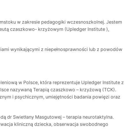
ymstoku w zakresie pedagogiki wczesnoszkolnej. Jestem
eutą czaszkowo- krzyżowym (Upledger Institute ),
ściami wynikającymi z niepełnosprawności lub z powodów
eniową w Polsce, która reprezentuje Upledger Institute z
 Polsce nazywaną Terapią czaszkowo – krzyżową (TCK).
znym i psychicznym, umiejętności badania powięzi oraz
 dr Swietłany Masgutowej – terapia neurotaktylna.
serwacja kliniczną dziecka, obserwacja swobodnego