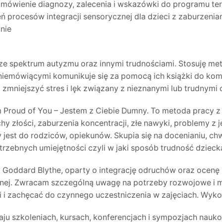
omówienie diagnozy, zalecenia i wskazówki do programu tera
ń procesów integracji sensorycznej dla dzieci z zaburzenia
onie
ze spektrum autyzmu oraz innymi trudnościami. Stosuję met
niemówiącymi komunikuje się za pomocą ich książki do komu
zmniejszyć stres i lęk związany z nieznanymi lub trudnymi 
m Proud of You – Jestem z Ciebie Dumny. To metoda pracy z 
hy złości, zaburzenia koncentracji, złe nawyki, problemy 
 jest do rodziców, opiekunów. Skupia się na docenianiu, ch
zebnych umiejętności czyli w jaki sposób trudność dziecka
y Goddard Blythe, oparty o integrację odruchów oraz ocen
znej. Zwracam szczególną uwagę na potrzeby rozwojowe i m
zachęcać do czynnego uczestniczenia w zajęciach. Wykorzyst
ju szkoleniach, kursach, konferencjach i sympozjach nauk