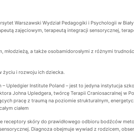
sytet Warszawski Wydział Pedagogiki i Psychologii w Biał
utą zajęciowym, terapeutą integracji sensorycznej, terap
ym, młodzieżą, a także osobamidorosłymi z różnymi trudno
życiu i rozwoju ich dziecka.
ledgier Institute Poland – jest to jedyna instytucja szkol
 doktora Johna Upledgera, twórcę Terapii Craniosacralnej w
ących pracę z traumą na poziomie strukturalnym, energetyc
całym ciałem
 receptory skóry do prawidłowego odbioru bodźców metodą
cji sensorycznej. Diagnoza obejmuje wywiad z rodzicem, ob