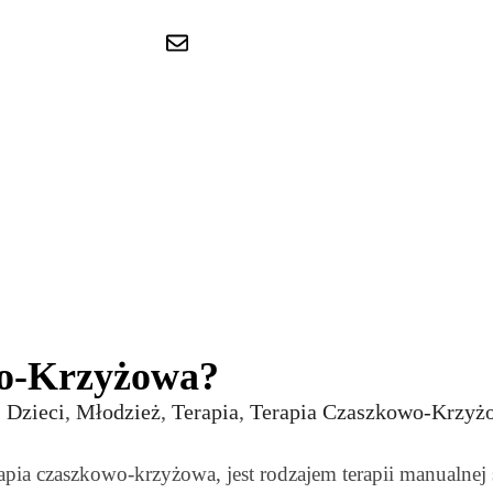
+48 502 229 023
kontakt.revelka.bialystok@gmai
wo-Krzyżowa?
,
Dzieci
,
Młodzież
,
Terapia
,
Terapia Czaszkowo-Krzyż
rapia czaszkowo-krzyżowa, jest rodzajem terapii manualne