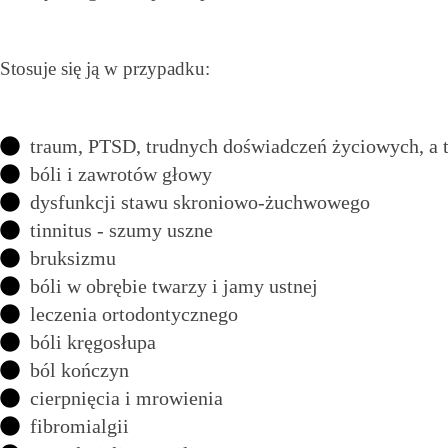
Stosuje się ją w przypadku:
traum, PTSD, trudnych doświadczeń życiowych, a ta
bóli i zawrotów głowy
dysfunkcji stawu skroniowo-żuchwowego
tinnitus - szumy uszne
bruksizmu
bóli w obrębie twarzy i jamy ustnej
leczenia ortodontycznego
bóli kręgosłupa
ból kończyn
cierpnięcia i mrowienia
fibromialgii