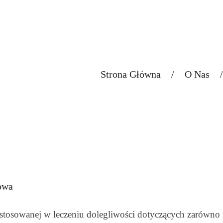
l.com
Strona Główna
/
O Nas
/
owa
j stosowanej w leczeniu dolegliwości dotyczących zarówno