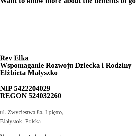
Want to know more about the benefits of go
Rev Elka​
Wspomaganie Rozwoju Dziecka i Rodziny
Elżbieta Małyszko
NIP 5422204029
REGON 524032260
ul. Zwycięstwa 8a, I piętro,
Białystok, Polska