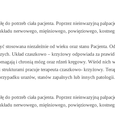
ę do potrzeb ciała pacjenta. Poprzez nieinwazyjną palpację
 układu nerwowego, mięśniowego, powięziowego, kostn
ć stosowana niezależnie od wieku oraz stanu Pacjenta. 
 starszych. Układ czaszkowo – krzyżowy odpowiada za pra
spomagają i chronią mózg oraz rdzeń kręgowy. Wśród nich
strukturami pracuje terapeuta czaszkowo- krzyżowy. Terap
 przypadku urazów, stanów zapalnych lub innych patologii.
ę do potrzeb ciała pacjenta. Poprzez nieinwazyjną palpację
 układu nerwowego, mięśniowego, powięziowego, kostn