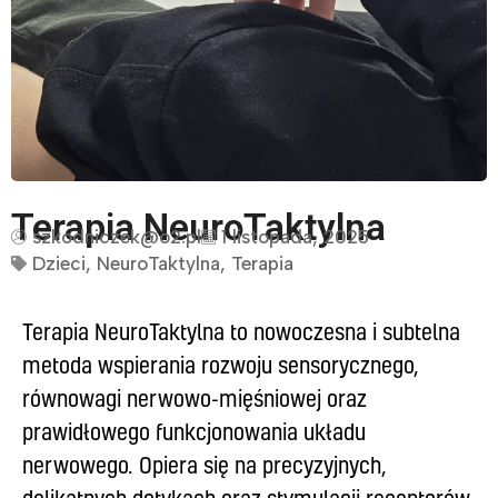
Terapia NeuroTaktylna
szkodniczek@o2.pl
1 listopada, 2025
Dzieci
,
NeuroTaktylna
,
Terapia
Terapia NeuroTaktylna to nowoczesna i subtelna
metoda wspierania rozwoju sensorycznego,
równowagi nerwowo-mięśniowej oraz
prawidłowego funkcjonowania układu
nerwowego. Opiera się na precyzyjnych,